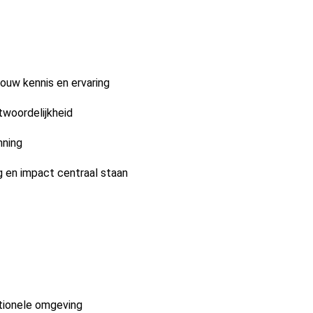
 jouw kennis en ervaring
twoordelijkheid
nning
 en impact centraal staan
ationele omgeving