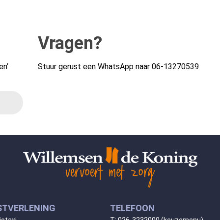
Vragen?
en’
Stuur gerust een WhatsApp naar
06-13270539
STVERLENING
TELEFOON
iotaxi
T:
026-3232000
(keuzemenu)