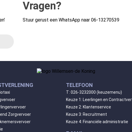
Vragen?
en’
Stuur gerust een WhatsApp naar
06-13270539
STVERLENING
TELEFOON
iotaxi
T:
026-3232000
(keuzemenu)
gvervoer
Keuze 1: Leerlingen en Contractve
rlingenvervoer
Keuze 2: Klantenservice
gend Zorgvervoer
Keuze 3: Recruitment
knemersvervoer
Keuze 4: Financiële administratie
ie