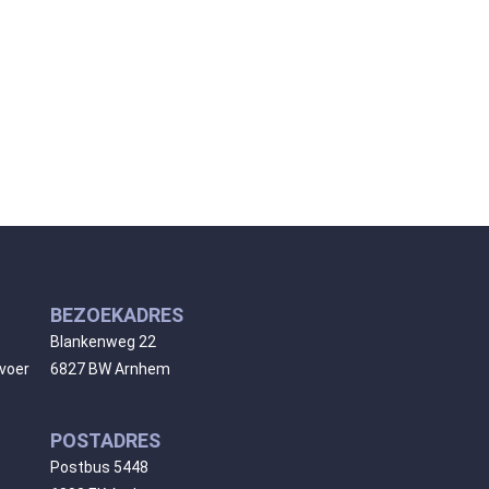
BEZOEKADRES
Blankenweg 22
rvoer
6827 BW Arnhem
POSTADRES
Postbus 5448