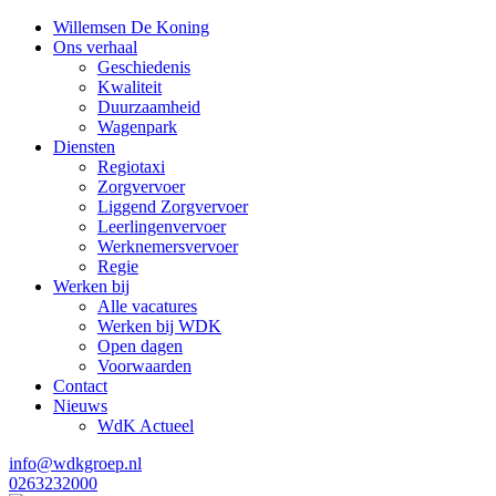
Willemsen De Koning
Ons verhaal
Geschiedenis
Kwaliteit
Duurzaamheid
Wagenpark
Diensten
Regiotaxi
Zorgvervoer
Liggend Zorgvervoer
Leerlingenvervoer
Werknemersvervoer
Regie
Werken bij
Alle vacatures
Werken bij WDK
Open dagen
Voorwaarden
Contact
Nieuws
WdK Actueel
info@wdkgroep.nl
0263232000