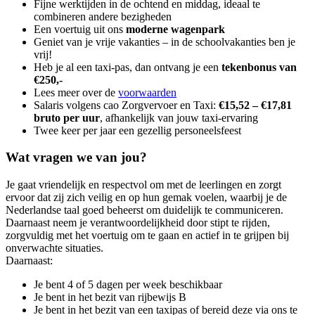
Fijne werktijden in de ochtend en middag, ideaal te
combineren andere bezigheden
Een voertuig uit ons
moderne wagenpark
Geniet van je vrije vakanties – in de schoolvakanties ben je
vrij!
Heb je al een taxi-pas, dan ontvang je een
tekenbonus van
€250,-
Lees meer over de
voorwaarden
Salaris volgens cao Zorgvervoer en Taxi:
€15,52 – €17,81
bruto per uur
, afhankelijk van jouw taxi-ervaring
Twee keer per jaar een gezellig personeelsfeest
Wat vragen we van jou?
Je gaat vriendelijk en respectvol om met de leerlingen en zorgt
ervoor dat zij zich veilig en op hun gemak voelen, waarbij je de
Nederlandse taal goed beheerst om duidelijk te communiceren.
Daarnaast neem je verantwoordelijkheid door stipt te rijden,
zorgvuldig met het voertuig om te gaan en actief in te grijpen bij
onverwachte situaties.
Daarnaast:
Je bent 4 of 5 dagen per week beschikbaar
Je bent in het bezit van rijbewijs B
Je bent in het bezit van een taxipas of bereid deze via ons te