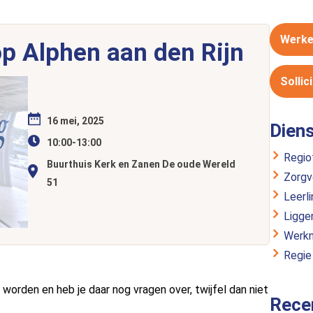
Werke
p Alphen aan den Rijn
Sollic
16 mei, 2025
Dien
10:00-13:00
Regio
Buurthuis Kerk en Zanen De oude Wereld
Zorgv
51
Leerl
Ligge
Werkn
Regie
orden en heb je daar nog vragen over, twijfel dan niet
Rece