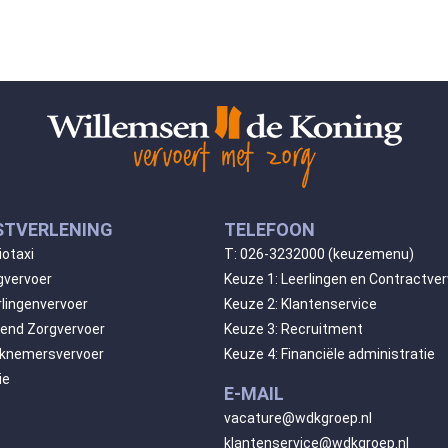
STVERLENING
TELEFOON
iotaxi
T:
026-3232000
(keuzemenu)
gvervoer
Keuze 1: Leerlingen en Contractve
rlingenvervoer
Keuze 2: Klantenservice
gend Zorgvervoer
Keuze 3: Recruitment
knemersvervoer
Keuze 4: Financiële administratie
ie
E-MAIL
vacature@wdkgroep.nl
klantenservice@wdkgroep.nl