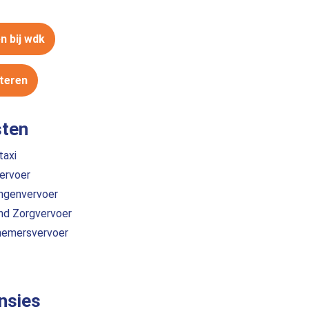
n bij wdk
iteren
sten
taxi
ervoer
ingenvervoer
nd Zorgvervoer
emersvervoer
nsies