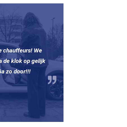
e chauffeurs! We
a de klok op gelijk
Ga zo door!!!